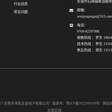
东莞市石碣镇黄泗围祥
行业动态
邮箱：
常见问题
wenjungongsi@163.co
电话：
0769-82297986
销售热线 ：罗生 186640
技术热线 ：罗生 133108
售后热线 ：郑生 131132
2023 东莞市泽思五金电子有限公司 备案号：
粤ICP备2022099506号
网站
主营区域：