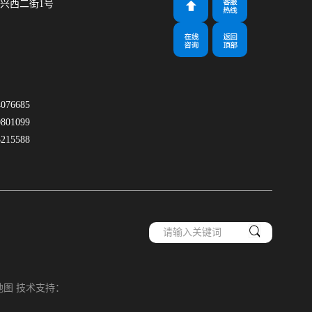
兴西二街1号
m
76685
01099
15588
地图
技术支持：