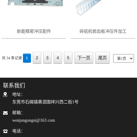
新能精密冲压配件
碎纸机梳齿板冲压件加工
2
3
4
5
下一页
尾页
共 34 条记录
1
联系我们
地址：
东莞市石碣镇黄泗围祥兴西二街1号
邮箱：
wenjungongsi@163.com
电话：