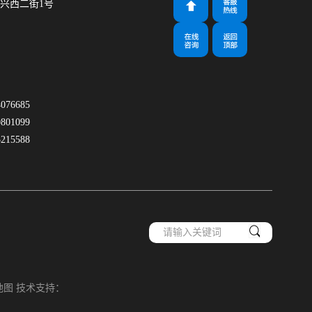
兴西二街1号
m
76685
01099
15588
地图
技术支持：