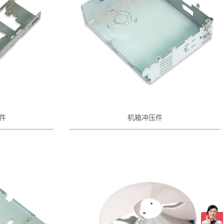
件
机箱冲压件