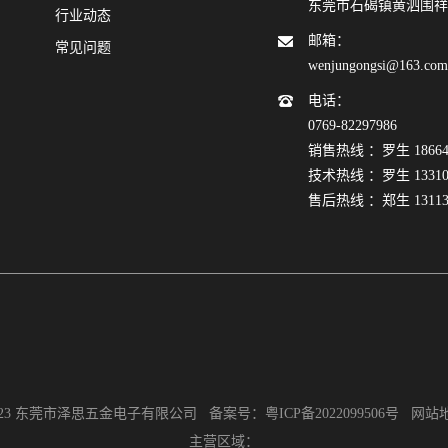
东莞市石碣镇黄泗围祥
行业动态
邮箱：
常见问题
wenjungongsi@163.co
电话：
0769-82297986
销售热线 ：罗生 186640
技术热线 ：罗生 133108
售后热线 ：郑生 131132
2023 东莞市泽思五金电子有限公司 备案号：
粤ICP备2022099506号
网站
主营区域：