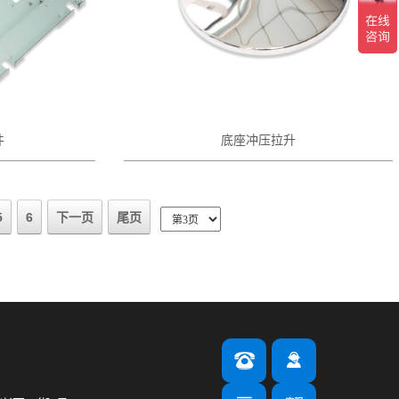
件
底座冲压拉升
5
6
下一页
尾页