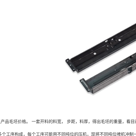
毛坯价格。 一套开料的料宽， 步距，料厚，得出毛坯的重量，看目前
个工序构成，每个工序可能用不同吨位的压机，现将不同吨位啤机冲制一次的价格列如下16T