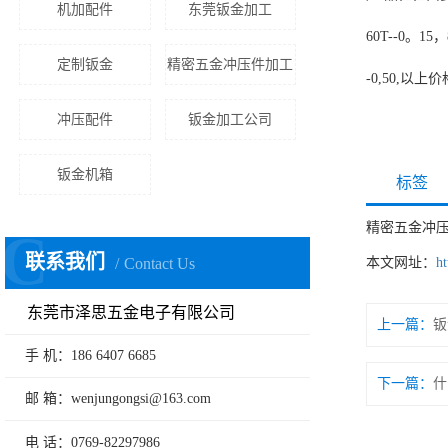
机加配件
东莞钣金加工
60T--0。15
定制钣金
精密五金冲压件加工
-0,50,以
冲压配件
钣金加工公司
钣金机箱
标签
精密五金冲压
C
联系我们
Contact Us
本文网址：
ht
东莞市泽思五金电子有限公司
上一篇：
钣
手 机：186 6407 6685
下一篇：
什
邮 箱：wenjungongsi@163.com
电 话：0769-82297986