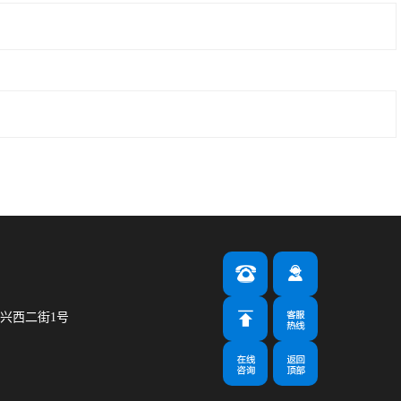
兴西二街1号
m