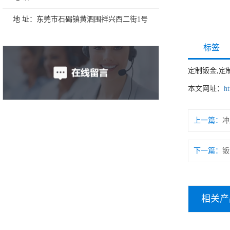
地 址：东莞市石碣镇黄泗围祥兴西二街1号
标签
定制钣金,定
本文网址：
ht
上一篇：
冲
下一篇：
钣
相关产