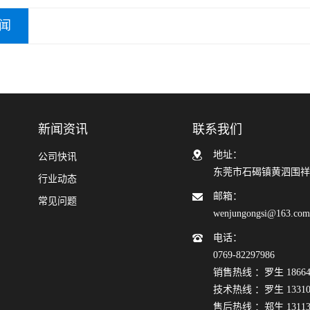
闻
新闻资讯
联系我们
地址：
公司快讯
东莞市石碣镇黄泗围祥
行业动态
邮箱：
常见问题
wenjungongsi@163.co
电话：
0769-82297986
销售热线 ：罗生 186640
技术热线 ：罗生 133108
售后热线 ：郑生 131132