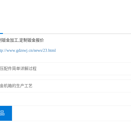
制钣金加工,定制钣金报价
tp://www.gdzswj.cn/news/23.html
压配件简单详解过程
金机箱的生产工艺
品