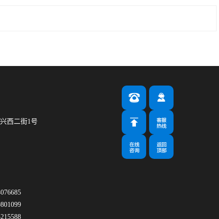
兴西二街1号
m
76685
01099
15588